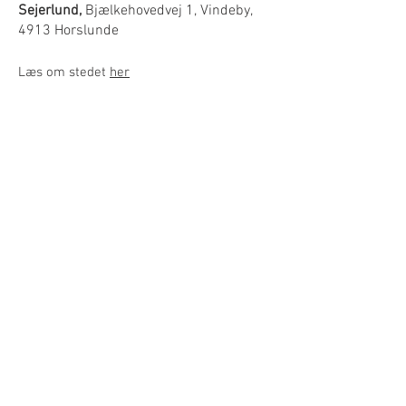
Sejerlund,
Bjælkehovedvej 1, Vindeby,
4913 Horslunde
Læs om stedet
her
Richard Winthers Hus i Vindeby
Marrebæksvej 6, Vindeby
4913 Horslunde
Kontakt: